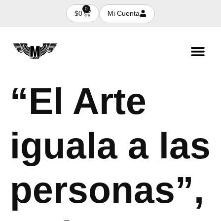
0
Mi Cuenta
$
0
“El Arte
iguala a las
personas”,