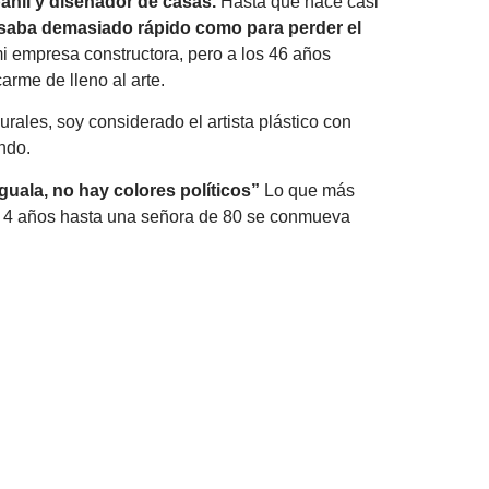
bañil y diseñador de casas.
Hasta que hace casi
asaba demasiado rápido como para perder el
mi empresa constructora, pero a los 46 años
carme de lleno al arte.
ales, soy considerado el artista plástico con
ndo.
guala, no hay colores políticos”
Lo que más
e 4 años hasta una señora de 80 se conmueva