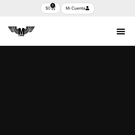
0
Mi Cuenta
$
0