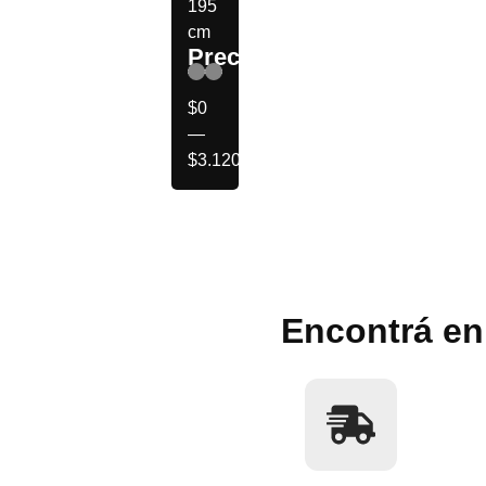
195
cm
Precio
$
0
—
$
3.120.000
Encontrá en 