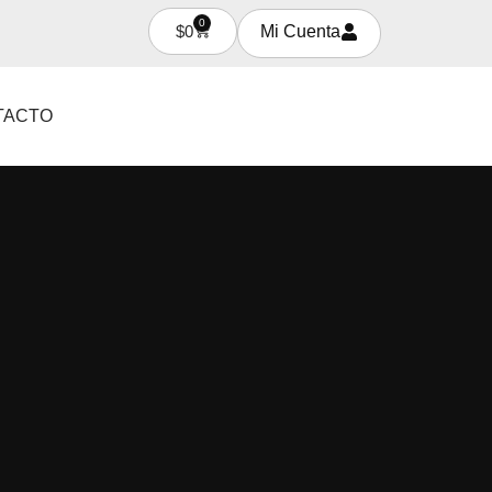
0
$
0
Mi Cuenta
TACTO