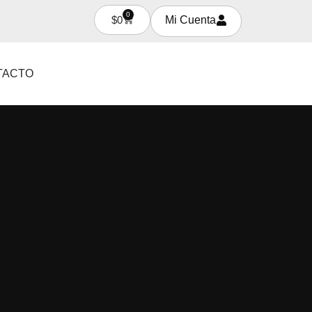
0
$
0
Mi Cuenta
TACTO