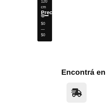
120
cm
Precio
$
0
—
$
0
Encontrá en 