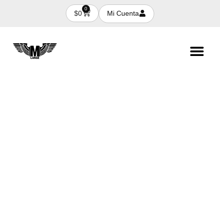
0
Mi Cuenta
$
0