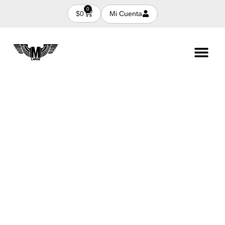
0
Mi Cuenta
$
0