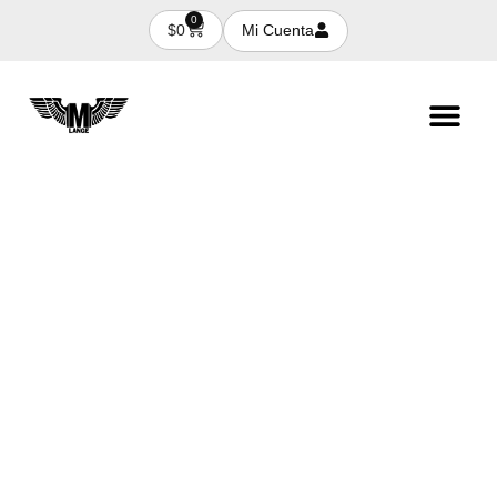
0
Mi Cuenta
$
0