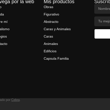
vega por la web
Mis productos
Suscríb
io
Obras
nda
Figurativo
re mí
Abstracto
alismo
Caras y Animales
egios
Caras
tacto
Animales
Edificios
Capsula Familia
zado por
Cebra
.