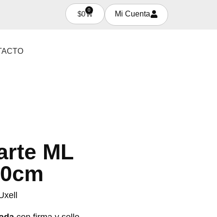
0
$
0
Mi Cuenta
TACTO
arte ML
40cm
Uxell
cada
con firma y sello