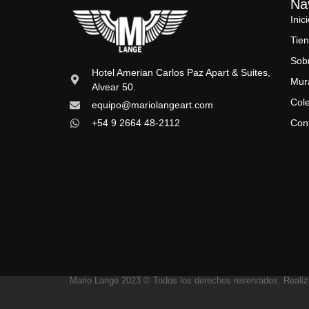
Na
Inic
Tie
Sob
Hotel Amerian Carlos Paz Apart & Suites,
Mur
Alvear 50.
Col
equipo@mariolangeart.com
+54 9 2664 48-2112
Con
Mario Lange 2023 © Todos los derechos reservados. Reali