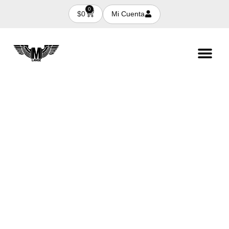
0
Mi Cuenta
$
0