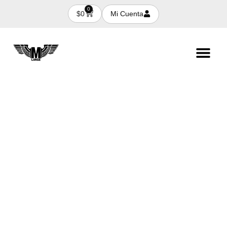
0
Mi Cuenta
$
0